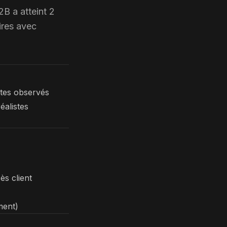
B a atteint 2
ires avec
sites observés
éalistes
ès client
ment)