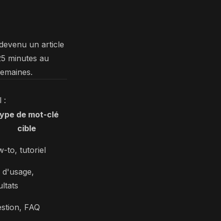
devenu un article
25 minutes au
semaines.
 :
ype de mot-clé
cible
-to, tutoriel
 d'usage,
ultats
stion, FAQ