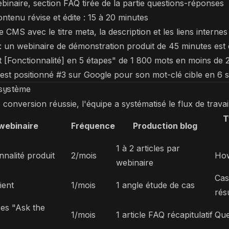
naire, section FAQ tirée de la partie questions-réponses
ntenu révise et édite : 15 à 20 minutes
e CMS avec le titre meta, la description et les liens internes
: un webinaire de démonstration produit de 45 minutes est 
 [Fonctionnalité] en 5 étapes" de 1 800 mots en moins de 
 s'est positionné #3 sur Google pour son mot-clé cible en 6 
u système
conversion réussie, l'équipe a systématisé le flux de travail
T
webinaire
Fréquence
Production blog
1 à 2 articles par
nnalité produit
2/mois
How
webinaire
Cas
ient
1/mois
1 angle étude de cas
rés
es "Ask the
1/mois
1 article FAQ récapitulatif
Que