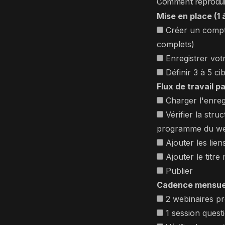
Comment reprodui
Mise en place (1 
Créer un compte
complets)
Enregistrer vot
Définir 3 à 5 ci
Flux de travail p
Charger l'enreg
Vérifier la stru
programme du we
Ajouter les lien
Ajouter le titre
Publier
Cadence mensue
2 webinaires pro
1 session questi