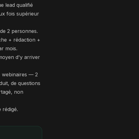
 lead qualifié
ux fois supérieur
 de 2 personnes.
che + rédaction +
ar mois.
moyen d'y arriver
e webinaires — 2
uit, de questions
rtagé, non
 rédigé.