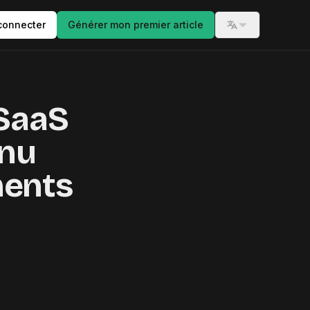
connecter
Générer mon premier article
Switch langua
SaaS
enu
ments