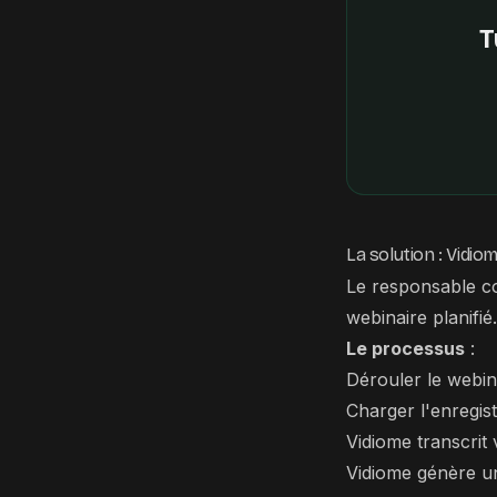
T
La solution : Vidi
Le responsable c
webinaire planifié.
Le processus
:
Dérouler le webi
Charger l'enregi
Vidiome transcrit
Vidiome génère un