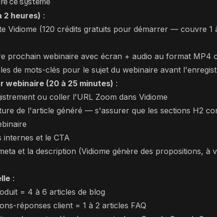
re ce système
à 2 heures)
:
 Vidiome (120 crédits gratuits pour démarrer — couvre 1 
re prochain webinaire avec écran + audio au format MP4 o
bles de mots-clés pour le sujet du webinaire avant l'enregi
ar webinaire (20 à 25 minutes)
:
istrement ou coller l'URL Zoom dans Vidiome
cture de l'article généré — s'assurer que les sections H2 c
binaire
s internes et le CTA
 meta et la description (Vidiome génère des propositions, à v
lle
:
duit = 4 à 6 articles de blog
ons-réponses client = 1 à 2 articles FAQ