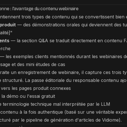
onne : l'avantage du contenu webinaire
ntiennent trois types de contenu qui se convertissent bien e
produit
— des démonstrations orales qui deviennent des t
alité]"
ients
— la section Q&A se traduit directement en contenu F
erche
— les exemples clients mentionnés durant les webinaires d
usage et des mini études de cas
aite un enregistrement de webinaire, il capture ces trois ty
e structuré. La passe éditoriale du responsable contenu ajo
s vers les pages produit connexes
la démo ou l'essai gratuit
e terminologie technique mal interprétée par le LLM
 contenu à la fois authentique (basé sur une véritable exper
turé par le pipeline de génération d'articles de Vidiome).