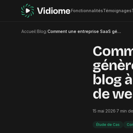
Fonctionnalités
Témoignages
Accueil
/
Blog
/
Comment une entreprise SaaS génère 80 % de son contenu blog à partir d'enregistrements de webinaires
Comme
génèr
blog à
de we
15 mai 2026
·
7
min de
Étude de Cas
Con