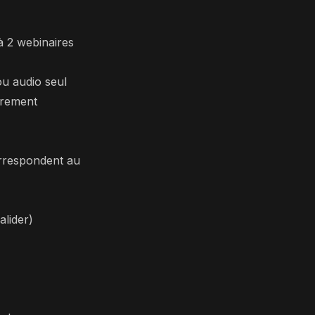
à 2 webinaires
u audio seul
strement
orrespondent au
alider)