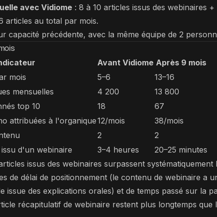
uelle avec Vidiome
: 8 à 10 articles issus des webinaires + 
6 articles au total par mois.
leur capacité précédente, avec la même équipe de 2 personn
mois
ndicateur
Avant Vidiome
Après 9 mois
par mois
5–6
13–16
ues mensuelles
4 200
13 800
nnés top 10
18
67
 attribuées à l'organique
12/mois
38/mois
ontenu
2
2
 issu d'un webinaire
3–4 heures
20–25 minutes
 articles issus des webinaires surpassent systématiquement l
es de délai de positionnement (le contenu de webinaire a u
e issue des explications orales) et de temps passé sur la pa
ticle récapitulatif de webinaire restent plus longtemps que 