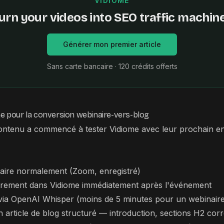
VIDIOME
urn your videos into SEO traffic machin
Générer mon premier article
Sans carte bancaire · 120 crédits offerts
ome pour la conversion webinaire-vers-blog
ontenu a commencé à tester Vidiome avec leur prochain en
naire normalement (Zoom, enregistré)
strement dans Vidiome immédiatement après l'événement
 via OpenAI Whisper (moins de 5 minutes pour un webinair
 article de blog structuré — introduction, sections H2 co