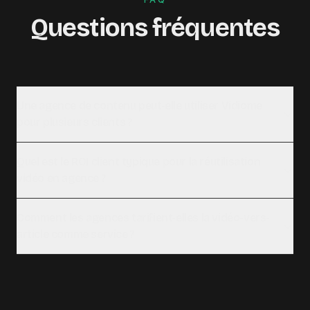
Questions fréquentes
Une agence de contenu peut-elle utiliser Vidiome
pour plusieurs clients ?
Quel est le ROI client typique pour la réutilisation
vidéo en agence ?
Comment les agences tarifient-elles la vidéo-vers-
article comme service ?