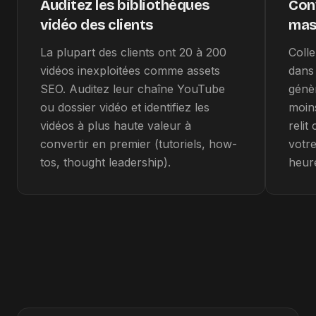
Auditez les bibliothèques
Conv
vidéo des clients
mas
La plupart des clients ont 20 à 200
Colle
vidéos inexploitées comme assets
dans
SEO. Auditez leur chaîne YouTube
génèr
ou dossier vidéo et identifiez les
moin
vidéos à plus haute valeur à
relit
convertir en premier (tutoriels, how-
votre
tos, thought leadership).
heure