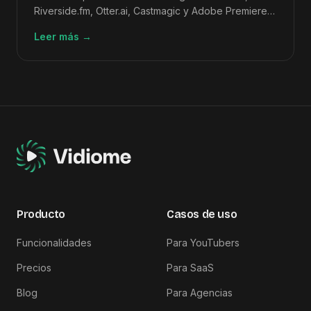
Riverside.fm, Otter.ai, Castmagic y Adobe Premiere
Pro, clasificadas según la calidad de salida de vídeo
Leer más
→
a artículo.
Producto
Casos de uso
Funcionalidades
Para YouTubers
Precios
Para SaaS
Blog
Para Agencias