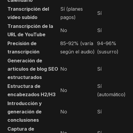
calendario
Transcripción del
Sí (planes
Sí
vídeo subido
pagos)
Transcripción de la
No
Sí
URL de YouTube
Precisión de
85–92% (varía
94–96%
transcripción
según el audio)
(susurro)
Generación de
artículos de blog SEO
No
Sí
estructurados
Estructura de
Sí
No
encabezados H2/H3
(automático)
Introducción y
generación de
No
Sí
conclusiones
Captura de